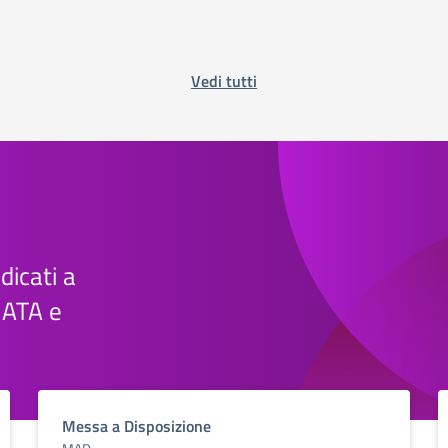
Vedi tutti
edicati a
e ATA e
Messa a Disposizione