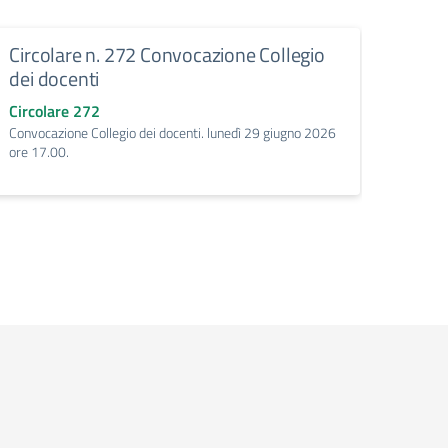
Circolare n. 272 Convocazione Collegio
Circo
dei docenti
scri
Circolare 272
Circo
Convocazione Collegio dei docenti. lunedì 29 giugno 2026
Turni d
ore 17.00.