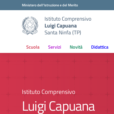
Vai ai contenuti
Vai al menu di navigazione
Vai al footer
Ministero dell'Istruzione e del Merito
Istituto Comprensivo
Luigi Capuana
Santa Ninfa (TP)
Scuola
Servizi
Novità
Didattica
Istituto Comprensivo
Luigi Capuana