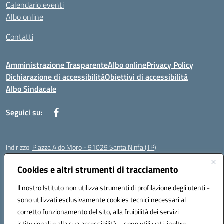
Calendario eventi
Albo online
Contatti
Amministrazione Trasparente
Albo online
Privacy Policy
Dichiarazione di accessibilità
Obiettivi di accessibilità
Albo Sindacale
Seguici su:
Indirizzo:
Piazza Aldo Moro - 91029 Santa Ninfa (TP)
Centralino:
092461095
Email:
tpic807004@istruzione.it
Posta elettronica certificata (PEC):
Cookies e altri strumenti di tracciamento
tpic807004@pec.istruzione.it
Codice fiscale: 81002070811
Il nostro Istituto non utilizza strumenti di profilazione degli utenti -
Codice meccanografico:
TPIC807004
sono utilizzati esclusivamente cookies tecnici necessari al
Codice Indice delle Pubbliche Amministrazioni (IPA): istsc_tpic807004
corretto funzionamento del sito, alla fruibilità dei servizi
Codice unico di fatturazione (CUF): UFLMAN
istituzionali e alla sua accessibilità – sono utilizzati, inoltre,