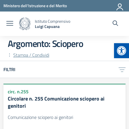
Vai ai contenuti
Vai al menu di navigazione
Vai al footer
Ministero dell'Istruzione e del Merito
Istituto Comprensivo
Luigi Capuana
Argomento: Sciopero
Apr
Stampa / Condividi
FILTRI
circ. n.255
Circolare n. 255 Comunicazione sciopero ai
genitori
Comunicazione sciopero ai genitori