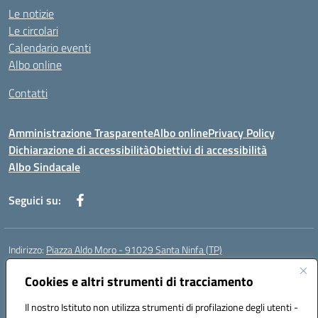
Le notizie
Le circolari
Calendario eventi
Albo online
Contatti
Amministrazione Trasparente
Albo online
Privacy Policy
Dichiarazione di accessibilità
Obiettivi di accessibilità
Albo Sindacale
Seguici su:
Indirizzo:
Piazza Aldo Moro - 91029 Santa Ninfa (TP)
Centralino:
092461095
Email:
tpic807004@istruzione.it
Posta elettronica certificata (PEC):
Cookies e altri strumenti di tracciamento
tpic807004@pec.istruzione.it
Codice fiscale: 81002070811
Il nostro Istituto non utilizza strumenti di profilazione degli utenti -