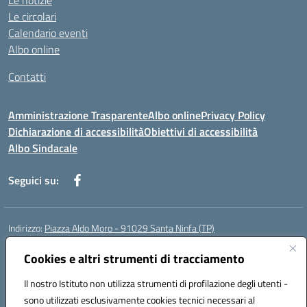
Le notizie
Le circolari
Calendario eventi
Albo online
Contatti
Amministrazione Trasparente
Albo online
Privacy Policy
Dichiarazione di accessibilità
Obiettivi di accessibilità
Albo Sindacale
Seguici su:
Indirizzo:
Piazza Aldo Moro - 91029 Santa Ninfa (TP)
Centralino:
092461095
Email:
tpic807004@istruzione.it
Posta elettronica certificata (PEC):
Cookies e altri strumenti di tracciamento
tpic807004@pec.istruzione.it
Codice fiscale: 81002070811
Il nostro Istituto non utilizza strumenti di profilazione degli utenti -
Codice meccanografico:
TPIC807004
sono utilizzati esclusivamente cookies tecnici necessari al