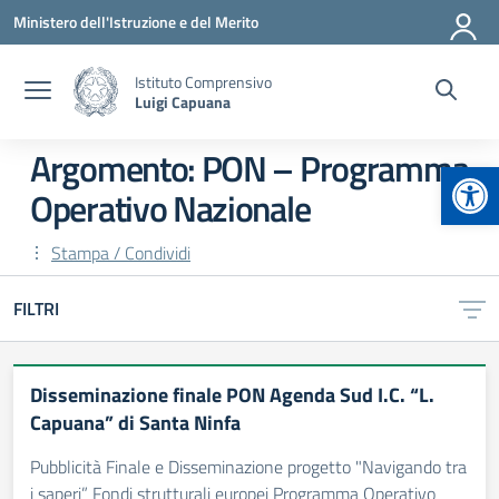
Vai ai contenuti
Vai al menu di navigazione
Vai al footer
Ministero dell'Istruzione e del Merito
Istituto Comprensivo
Luigi Capuana
Argomento: PON – Programma
Apr
Operativo Nazionale
Stampa / Condividi
FILTRI
Disseminazione finale PON Agenda Sud I.C. “L.
Capuana” di Santa Ninfa
Pubblicità Finale e Disseminazione progetto "Navigando tra
i saperi” Fondi strutturali europei Programma Operativo