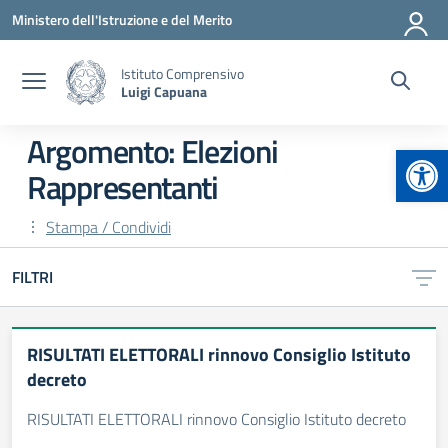
Vai ai contenuti
Vai al menu di navigazione
Vai al footer
Ministero dell'Istruzione e del Merito
Istituto Comprensivo
Luigi Capuana
Argomento: Elezioni
Apr
Rappresentanti
Stampa / Condividi
FILTRI
RISULTATI ELETTORALI rinnovo Consiglio Istituto
decreto
RISULTATI ELETTORALI rinnovo Consiglio Istituto decreto