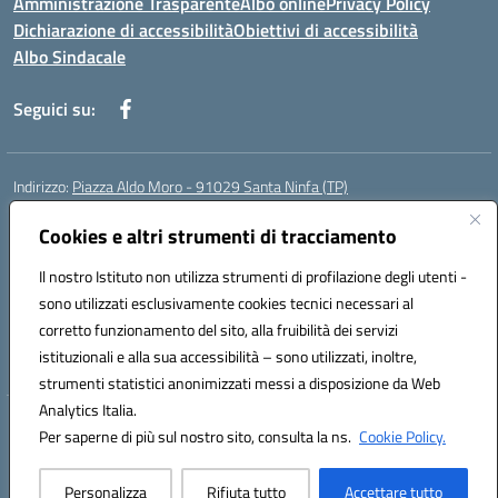
Amministrazione Trasparente
Albo online
Privacy Policy
Dichiarazione di accessibilità
Obiettivi di accessibilità
Albo Sindacale
Seguici su:
Indirizzo:
Piazza Aldo Moro - 91029 Santa Ninfa (TP)
Centralino:
092461095
Email:
tpic807004@istruzione.it
Posta elettronica certificata (PEC):
Cookies e altri strumenti di tracciamento
tpic807004@pec.istruzione.it
Codice fiscale: 81002070811
Il nostro Istituto non utilizza strumenti di profilazione degli utenti -
Codice meccanografico:
TPIC807004
sono utilizzati esclusivamente cookies tecnici necessari al
Codice Indice delle Pubbliche Amministrazioni (IPA): istsc_tpic807004
corretto funzionamento del sito, alla fruibilità dei servizi
Codice unico di fatturazione (CUF): UFLMAN
istituzionali e alla sua accessibilità – sono utilizzati, inoltre,
strumenti statistici anonimizzati messi a disposizione da Web
Analytics Italia.
Hosting & Powered by 3D Solution S.r.l.
Per saperne di più sul nostro sito, consulta la ns.
Cookie Policy.
Concept & Design by Designers Italia
Personalizza
Rifiuta tutto
Accettare tutto