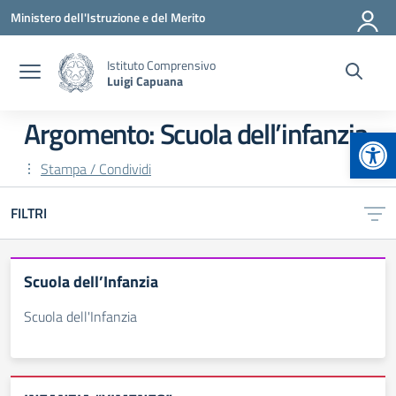
Vai ai contenuti
Vai al menu di navigazione
Vai al footer
Ministero dell'Istruzione e del Merito
Istituto Comprensivo
Luigi Capuana
Argomento: Scuola dell’infanzia
Apr
Stampa / Condividi
FILTRI
Scuola dell’Infanzia
Scuola dell'Infanzia