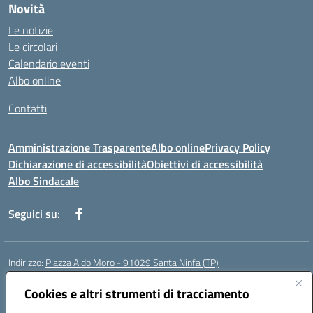
Novità
Le notizie
Le circolari
Calendario eventi
Albo online
Contatti
Amministrazione Trasparente
Albo online
Privacy Policy
Dichiarazione di accessibilità
Obiettivi di accessibilità
Albo Sindacale
Seguici su:
Indirizzo:
Piazza Aldo Moro - 91029 Santa Ninfa (TP)
Centralino:
092461095
Email:
tpic807004@istruzione.it
Posta elettronica certificata (PEC):
Cookies e altri strumenti di tracciamento
tpic807004@pec.istruzione.it