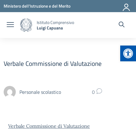
Vai ai contenuti
Vai al menu di navigazione
Vai al footer
Ministero dell'Istruzione e del Merito
Istituto Comprensivo
Luigi Capuana
Apr
Verbale Commissione di Valutazione
Personale scolastico
0
Verbale Commissione di Valutazione