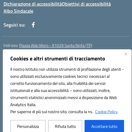
Dichiarazione di accessibilità
Obiettivi di accessibilità
Albo Sindacale
Seguici su:
Indirizzo:
Piazza Aldo Moro - 91029 Santa Ninfa (TP)
Centralino:
092461095
Email:
tpic807004@istruzione.it
Posta elettronica certificata (PEC):
Cookies e altri strumenti di tracciamento
tpic807004@pec.istruzione.it
Codice fiscale: 81002070811
Il nostro Istituto non utilizza strumenti di profilazione degli utenti -
Codice meccanografico:
TPIC807004
sono utilizzati esclusivamente cookies tecnici necessari al
Codice Indice delle Pubbliche Amministrazioni (IPA): istsc_tpic807004
corretto funzionamento del sito, alla fruibilità dei servizi
Codice unico di fatturazione (CUF): UFLMAN
istituzionali e alla sua accessibilità – sono utilizzati, inoltre,
strumenti statistici anonimizzati messi a disposizione da Web
Analytics Italia.
Hosting & Powered by 3D Solution S.r.l.
Per saperne di più sul nostro sito, consulta la ns.
Cookie Policy.
Concept & Design by Designers Italia
Personalizza
Rifiuta tutto
Accettare tutto