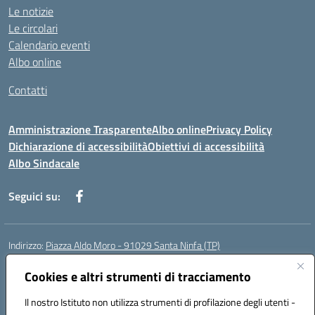
Le notizie
Le circolari
Calendario eventi
Albo online
Contatti
Amministrazione Trasparente
Albo online
Privacy Policy
Dichiarazione di accessibilità
Obiettivi di accessibilità
Albo Sindacale
Seguici su:
Indirizzo:
Piazza Aldo Moro - 91029 Santa Ninfa (TP)
Centralino:
092461095
Email:
tpic807004@istruzione.it
Posta elettronica certificata (PEC):
Cookies e altri strumenti di tracciamento
tpic807004@pec.istruzione.it
Codice fiscale: 81002070811
Il nostro Istituto non utilizza strumenti di profilazione degli utenti -