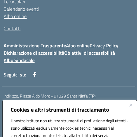
Le circolari
Calendario eventi
Albo online
Contatti
Amministrazione Trasparente
Albo online
Privacy Policy
Dichiarazione di accessibilità
Obiettivi di accessibilità
Albo Sindacale
Seguici su:
Indirizzo:
Piazza Aldo Moro - 91029 Santa Ninfa (TP)
Centralino:
092461095
Email:
tpic807004@istruzione.it
Posta elettronica certificata (PEC):
Cookies e altri strumenti di tracciamento
tpic807004@pec.istruzione.it
Codice fiscale: 81002070811
Il nostro Istituto non utilizza strumenti di profilazione degli utenti -
Codice meccanografico:
TPIC807004
sono utilizzati esclusivamente cookies tecnici necessari al
Codice Indice delle Pubbliche Amministrazioni (IPA): istsc_tpic807004
corretto funzionamento del sito, alla fruibilità dei servizi