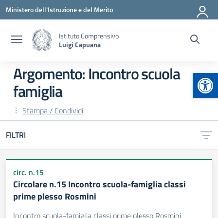
Vai ai contenuti
Vai al menu di navigazione
Vai al footer
Ministero dell'Istruzione e del Merito
Istituto Comprensivo
Luigi Capuana
Argomento: Incontro scuola
Apr
famiglia
Stampa / Condividi
FILTRI
circ. n.15
Circolare n.15 Incontro scuola-famiglia classi
prime plesso Rosmini
Incontro scuola-famiglia classi prime plesso Rosmini