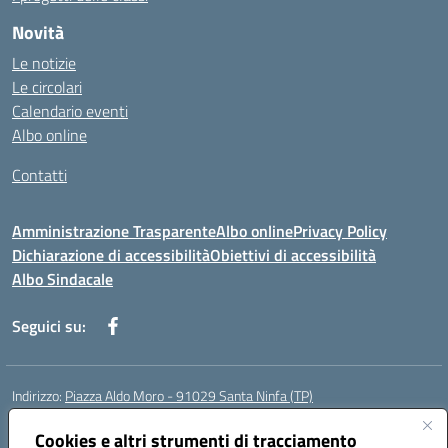
Novità
Le notizie
Le circolari
Calendario eventi
Albo online
Contatti
Amministrazione Trasparente
Albo online
Privacy Policy
Dichiarazione di accessibilità
Obiettivi di accessibilità
Albo Sindacale
Seguici su:
Indirizzo:
Piazza Aldo Moro - 91029 Santa Ninfa (TP)
Centralino:
092461095
Email:
tpic807004@istruzione.it
Posta elettronica certificata (PEC):
Cookies e altri strumenti di tracciamento
tpic807004@pec.istruzione.it