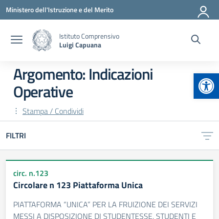
Vai ai contenuti
Vai al menu di navigazione
Vai al footer
Ministero dell'Istruzione e del Merito
Istituto Comprensivo
Luigi Capuana
Argomento: Indicazioni
Apr
Operative
Stampa / Condividi
FILTRI
circ. n.123
Circolare n 123 Piattaforma Unica
PIATTAFORMA “UNICA” PER LA FRUIZIONE DEI SERVIZI
MESSI A DISPOSIZIONE DI STUDENTESSE, STUDENTI E