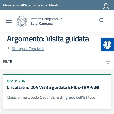
Vai ai contenuti
Vai al menu di navigazione
Vai al footer
Ministero dell'Istruzione e del Merito
Istituto Comprensivo
Luigi Capuana
Argomento: Visita guidata
Apr
Stampa / Condividi
FILTRI
circ. n.204
Circolare n. 204 Visita guidata ERICE-TRAPANI
Classi prime Scuola Secondaria di I grado dell’Istituto