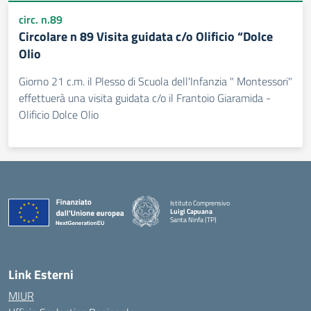
circ. n.89
Circolare n 89 Visita guidata c/o Olificio “Dolce
Olio
Giorno 21 c.m. il Plesso di Scuola dell'Infanzia " Montessori"
effettuerà una visita guidata c/o il Frantoio Giaramida -
Olificio Dolce Olio
Istituto Comprensivo
Luigi Capuana
Santa Ninfa (TP)
— Visita la pagina iniziale della scuola
Link Esterni
MIUR