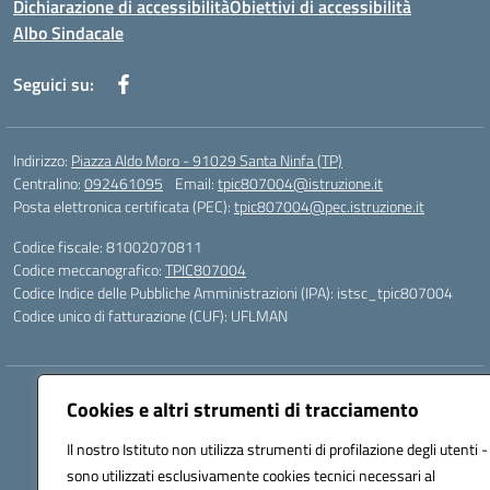
Dichiarazione di accessibilità
Obiettivi di accessibilità
Albo Sindacale
Seguici su:
Indirizzo:
Piazza Aldo Moro - 91029 Santa Ninfa (TP)
Centralino:
092461095
Email:
tpic807004@istruzione.it
Posta elettronica certificata (PEC):
tpic807004@pec.istruzione.it
Codice fiscale: 81002070811
Codice meccanografico:
TPIC807004
Codice Indice delle Pubbliche Amministrazioni (IPA): istsc_tpic807004
Codice unico di fatturazione (CUF): UFLMAN
Hosting & Powered by 3D Solution S.r.l.
Cookies e altri strumenti di tracciamento
Concept & Design by Designers Italia
Il nostro Istituto non utilizza strumenti di profilazione degli utenti -
sono utilizzati esclusivamente cookies tecnici necessari al