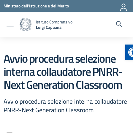
Vai ai contenuti
Vai al menu di navigazione
Vai al footer
Ministero dell'Istruzione e del Merito
Istituto Comprensivo
Luigi Capuana
A
Avvio procedura selezione
interna collaudatore PNRR-
Next Generation Classroom
Avvio procedura selezione interna collaudatore
PNRR-Next Generation Classroom