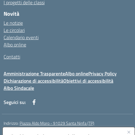
I progetti delle classi
Novità
Le notizie
Le circolari
Calendario eventi
Albo online
Contatti
Amministrazione Trasparente
Albo online
Privacy Policy
Dichiarazione di accessibilità
Obiettivi di accessibilità
Albo Sindacale
Seguici su:
Indirizzo:
Piazza Aldo Moro - 91029 Santa Ninfa (TP)
Centralino:
092461095
Email:
tpic807004@istruzione.it