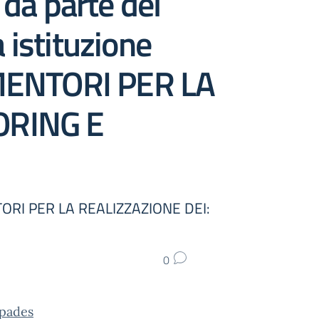
 da parte del
 istituzione
/MENTORI PER LA
ORING E
RI PER LA REALIZZAZIONE DEI:
0
pades