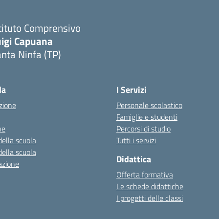
tituto Comprensivo
uigi Capuana
nta Ninfa (TP)
Visita la pagina iniziale della scuola
la
I Servizi
zione
Personale scolastico
Famiglie e studenti
ne
Percorsi di studio
della scuola
Tutti i servizi
della scuola
Didattica
azione
Offerta formativa
Le schede didattiche
I progetti delle classi