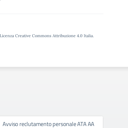
o Licenza Creative Commons Attribuzione 4.0 Italia.
Avviso reclutamento personale ATA AA
AVVI