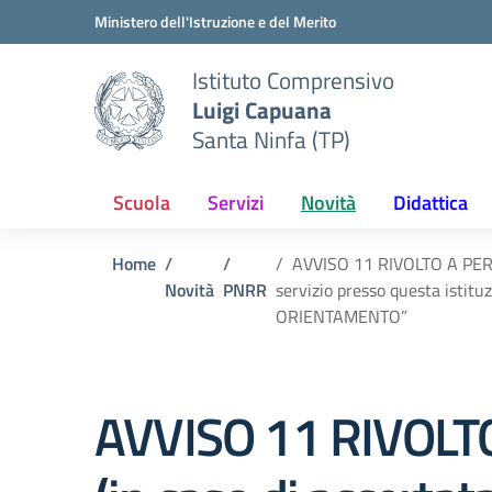
Vai ai contenuti
Vai al menu di navigazione
Vai al footer
Ministero dell'Istruzione e del Merito
Istituto Comprensivo
Luigi Capuana
Santa Ninfa (TP)
Scuola
Servizi
Novità
Didattica
Home
AVVISO 11 RIVOLTO A PERS
Novità
PNRR
servizio presso questa ist
ORIENTAMENTO”
AVVISO 11 RIVOL