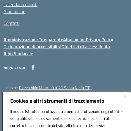
Calendario eventi
Albo online
Contatti
Amministrazione Trasparente
Albo online
Privacy Policy
Dichiarazione di accessibilità
Obiettivi di accessibilità
Albo Sindacale
Seguici su:
Indirizzo:
Piazza Aldo Moro - 91029 Santa Ninfa (TP)
Centralino:
092461095
Email:
tpic807004@istruzione.it
Posta elettronica certificata (PEC):
Cookies e altri strumenti di tracciamento
tpic807004@pec.istruzione.it
Codice fiscale: 81002070811
Il nostro Istituto non utilizza strumenti di profilazione degli utenti -
Codice meccanografico:
TPIC807004
sono utilizzati esclusivamente cookies tecnici necessari al
Codice Indice delle Pubbliche Amministrazioni (IPA): istsc_tpic807004
corretto funzionamento del sito, alla fruibilità dei servizi
Codice unico di fatturazione (CUF): UFLMAN