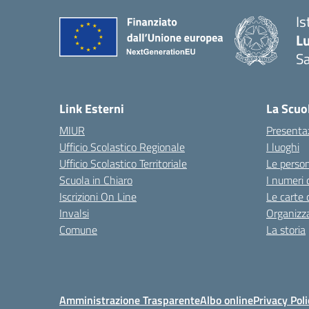
Is
L
Sa
— 
Link Esterni
La Scuo
MIUR
Presenta
Ufficio Scolastico Regionale
I luoghi
Ufficio Scolastico Territoriale
Le perso
Scuola in Chiaro
I numeri 
Iscrizioni On Line
Le carte 
Invalsi
Organizz
Comune
La storia
Amministrazione Trasparente
Albo online
Privacy Poli