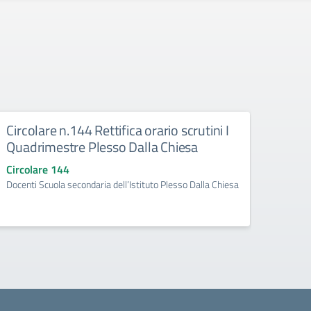
Circolare n.144 Rettifica orario scrutini I
Circo
Quadrimestre Plesso Dalla Chiesa
Quad
Circolare 144
Circo
Docenti Scuola secondaria dell’Istituto Plesso Dalla Chiesa
Rettif