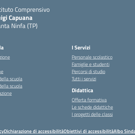
tituto Comprensivo
uigi Capuana
nta Ninfa (TP)
Visita la pagina iniziale della scuola
la
I Servizi
zione
Personale scolastico
Famiglie e studenti
ne
Percorsi di studio
della scuola
Tutti i servizi
della scuola
Didattica
azione
Offerta formativa
Le schede didattiche
I progetti delle classi
cy
Dichiarazione di accessibilità
Obiettivi di accessibilità
Albo Sind