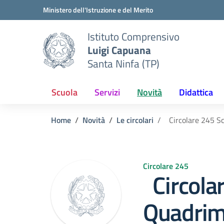
Vai ai contenuti
Vai al menu di navigazione
Vai al footer
Ministero dell'Istruzione e del Merito
Istituto Comprensivo
Luigi Capuana
Santa Ninfa (TP)
Scuola
Servizi
Novità
Didattica
Home
Novità
Le circolari
Circolare 245 Sc
Circolare 245
Circolar
Quadrim