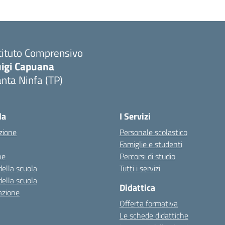
tituto Comprensivo
uigi Capuana
nta Ninfa (TP)
Visita la pagina iniziale della scuola
la
I Servizi
zione
Personale scolastico
Famiglie e studenti
ne
Percorsi di studio
della scuola
Tutti i servizi
della scuola
Didattica
azione
Offerta formativa
Le schede didattiche