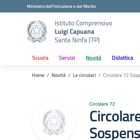
Vai ai contenuti
Vai al menu di navigazione
Vai al footer
Ministero dell'Istruzione e del Merito
Istituto Comprensivo
Luigi Capuana
Santa Ninfa (TP)
Scuola
Servizi
Novità
Didattica
Home
Novità
Le circolari
Circolare 72 Sosp
Circolare 72
Circolar
Sospensi