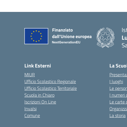
Is
L
Sa
— 
Link Esterni
La Scuo
MIUR
Presenta
Ufficio Scolastico Regionale
I luoghi
Ufficio Scolastico Territoriale
Le perso
Scuola in Chiaro
I numeri 
Iscrizioni On Line
Le carte 
Invalsi
Organizz
Comune
La storia