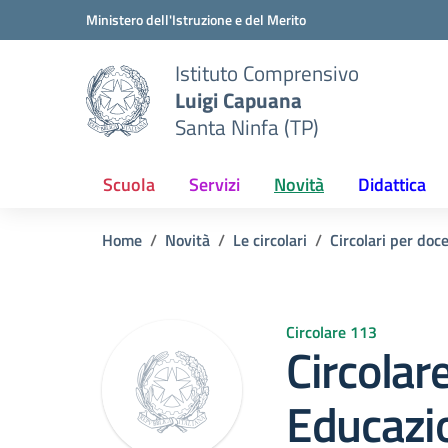
Vai ai contenuti
Vai al menu di navigazione
Vai al footer
Ministero dell'Istruzione e del Merito
Istituto Comprensivo
Luigi Capuana
Santa Ninfa (TP)
Scuola
Servizi
Novità
Didattica
Home
Novità
Le circolari
Circolari per doc
Circolare 113
Circolar
Educazio