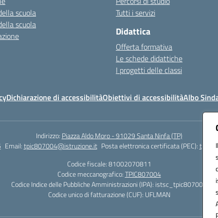
ne
Percorsi di studio
della scuola
Tutti i servizi
della scuola
Didattica
azione
Offerta formativa
Le schede didattiche
I progetti delle classi
cy
Dichiarazione di accessibilità
Obiettivi di accessibilità
Albo Sind
Indirizzo:
Piazza Aldo Moro - 91029 Santa Ninfa (TP)
5
Email:
tpic807004@istruzione.it
Posta elettronica certificata (PEC):
tpic80
Codice fiscale: 81002070811
Codice meccanografico:
TPIC807004
Codice Indice delle Pubbliche Amministrazioni (IPA): istsc_tpic807004
Codice unico di fatturazione (CUF): UFLMAN