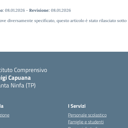
o:
08.01.2026
-
Revisione:
08.01.2026
ove diversamente specificato, questo articolo è stato rilasciato sott
tituto Comprensivo
uigi Capuana
nta Ninfa (TP)
Visita la pagina iniziale della scuola
la
I Servizi
zione
Personale scolastico
Famiglie e studenti