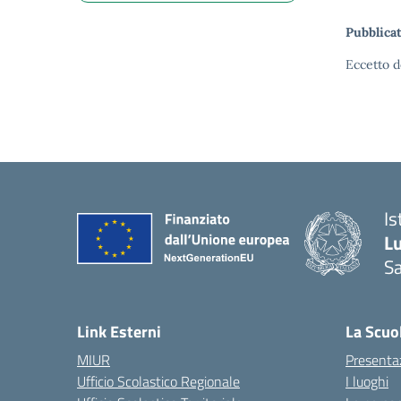
Pubblicat
Eccetto d
Is
L
Sa
— 
Link Esterni
La Scuo
MIUR
Presenta
Ufficio Scolastico Regionale
I luoghi