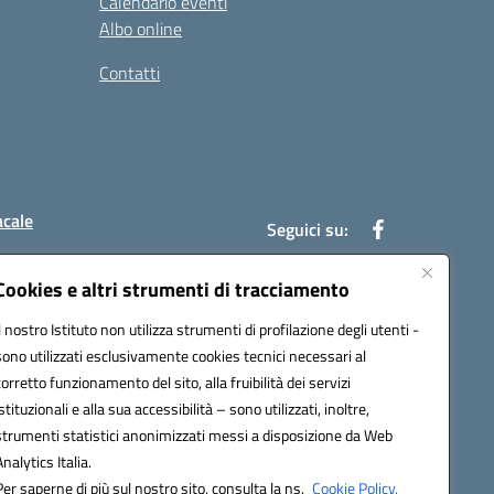
Calendario eventi
Albo online
Contatti
acale
Seguici su:
Cookies e altri strumenti di tracciamento
Il nostro Istituto non utilizza strumenti di profilazione degli utenti -
7004@pec.istruzione.it
sono utilizzati esclusivamente cookies tecnici necessari al
corretto funzionamento del sito, alla fruibilità dei servizi
istituzionali e alla sua accessibilità – sono utilizzati, inoltre,
strumenti statistici anonimizzati messi a disposizione da Web
Analytics Italia.
Per saperne di più sul nostro sito, consulta la ns.
Cookie Policy.