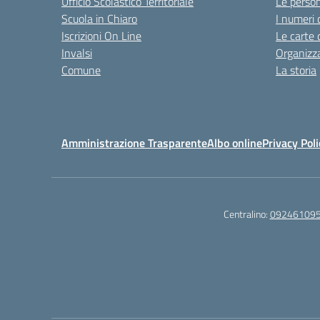
Ufficio Scolastico Territoriale
Le perso
Scuola in Chiaro
I numeri 
Iscrizioni On Line
Le carte 
Invalsi
Organizz
Comune
La storia
Amministrazione Trasparente
Albo online
Privacy Poli
Centralino:
09246109