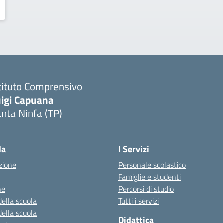
tituto Comprensivo
uigi Capuana
nta Ninfa (TP)
Visita la pagina iniziale della scuola
la
I Servizi
zione
Personale scolastico
Famiglie e studenti
ne
Percorsi di studio
della scuola
Tutti i servizi
della scuola
Didattica