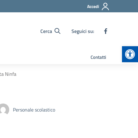
Accedi
Cerca
Seguici su:
Apr
Contatti
ta Ninfa
Personale scolastico