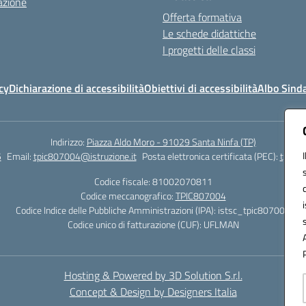
azione
Offerta formativa
Le schede didattiche
I progetti delle classi
cy
Dichiarazione di accessibilità
Obiettivi di accessibilità
Albo Sind
Indirizzo:
Piazza Aldo Moro - 91029 Santa Ninfa (TP)
5
Email:
tpic807004@istruzione.it
Posta elettronica certificata (PEC):
tpic80
Codice fiscale: 81002070811
Codice meccanografico:
TPIC807004
Codice Indice delle Pubbliche Amministrazioni (IPA): istsc_tpic807004
Codice unico di fatturazione (CUF): UFLMAN
Hosting & Powered by 3D Solution S.r.l.
Concept & Design by Designers Italia