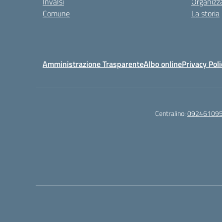
Invalsi
Organizz
Comune
La storia
Amministrazione Trasparente
Albo online
Privacy Poli
Centralino:
09246109