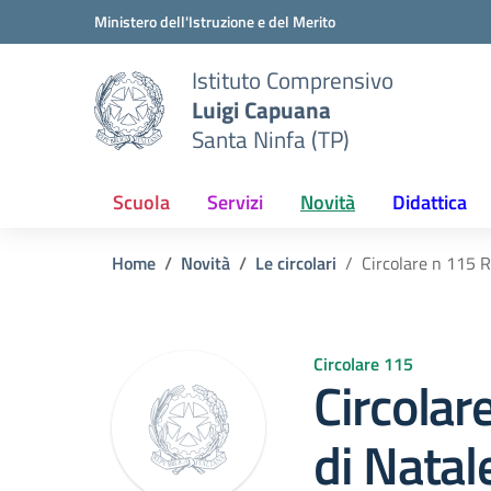
Vai ai contenuti
Vai al menu di navigazione
Vai al footer
Ministero dell'Istruzione e del Merito
Istituto Comprensivo
Luigi Capuana
Santa Ninfa (TP)
Scuola
Servizi
Novità
Didattica
Home
Novità
Le circolari
Circolare n 115 R
Circolare 115
Circolar
di Natal