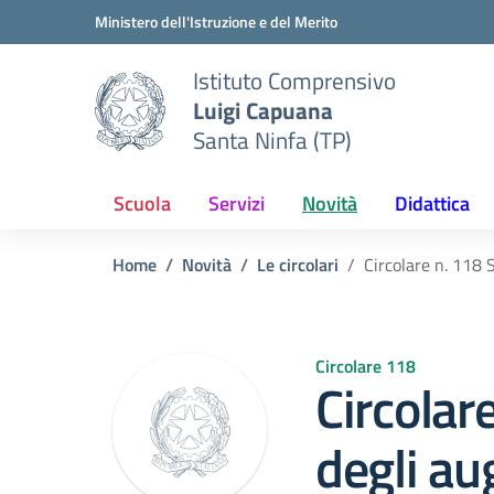
Vai ai contenuti
Vai al menu di navigazione
Vai al footer
Ministero dell'Istruzione e del Merito
Istituto Comprensivo
Luigi Capuana
Santa Ninfa (TP)
Scuola
Servizi
Novità
Didattica
Home
Novità
Le circolari
Circolare n. 118 
Circolare 118
Circolar
degli au