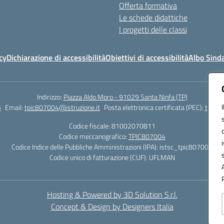
Offerta formativa
Le schede didattiche
I progetti delle classi
cy
Dichiarazione di accessibilità
Obiettivi di accessibilità
Albo Sind
Indirizzo:
Piazza Aldo Moro - 91029 Santa Ninfa (TP)
5
Email:
tpic807004@istruzione.it
Posta elettronica certificata (PEC):
tpic80
Codice fiscale: 81002070811
Codice meccanografico:
TPIC807004
Codice Indice delle Pubbliche Amministrazioni (IPA): istsc_tpic807004
Codice unico di fatturazione (CUF): UFLMAN
Hosting & Powered by 3D Solution S.r.l.
Concept & Design by Designers Italia