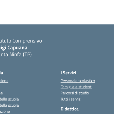
tituto Comprensivo
uigi Capuana
nta Ninfa (TP)
Visita la pagina iniziale della scuola
la
I Servizi
zione
Personale scolastico
Famiglie e studenti
ne
Percorsi di studio
della scuola
Tutti i servizi
della scuola
Didattica
azione