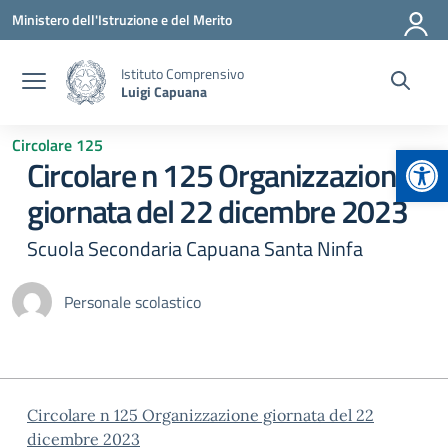
Vai ai contenuti
Vai al menu di navigazione
Vai al footer
Ministero dell'Istruzione e del Merito
Istituto Comprensivo
Luigi Capuana
Circolare 125
Apr
Circolare n 125 Organizzazione
giornata del 22 dicembre 2023
Scuola Secondaria Capuana Santa Ninfa
Personale scolastico
Circolare n 125 Organizzazione giornata del 22
dicembre 2023