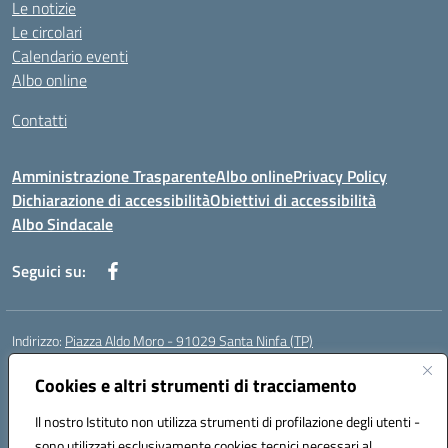
Le notizie
Le circolari
Calendario eventi
Albo online
Contatti
Amministrazione Trasparente
Albo online
Privacy Policy
Dichiarazione di accessibilità
Obiettivi di accessibilità
Albo Sindacale
Seguici su:
Indirizzo:
Piazza Aldo Moro - 91029 Santa Ninfa (TP)
Centralino:
092461095
Email:
tpic807004@istruzione.it
Posta elettronica certificata (PEC):
Cookies e altri strumenti di tracciamento
tpic807004@pec.istruzione.it
Codice fiscale: 81002070811
Il nostro Istituto non utilizza strumenti di profilazione degli utenti -
Codice meccanografico:
TPIC807004
sono utilizzati esclusivamente cookies tecnici necessari al