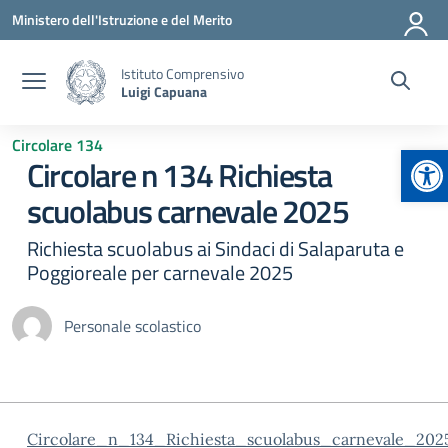
Vai ai contenuti
Vai al menu di navigazione
Vai al footer
Ministero dell'Istruzione e del Merito
Istituto Comprensivo
Luigi Capuana
Circolare 134
Ap
Circolare n 134 Richiesta
scuolabus carnevale 2025
Richiesta scuolabus ai Sindaci di Salaparuta e
Poggioreale per carnevale 2025
Personale scolastico
Circolare_n_134_Richiesta_scuolabus_carnevale_202