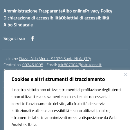
Amministrazione Trasparente
Albo online
Privacy Policy
Dichiarazione di accessibilità
Obiettivi di accessibilità
Albo Sindacale
Seguici su:
Indirizzo:
Piazza Aldo Moro - 91029 Santa Ninfa (TP)
Centralino:
092461095
Email:
tpic807004@istruzione.it
Posta elettronica certificata (PEC):
tpic807004@pec.istruzione.it
Cookies e altri strumenti di tracciamento
Codice fiscale: 81002070811
Codice meccanografico:
TPIC807004
Il nostro Istituto non utilizza strumenti di profilazione degli utenti -
Codice Indice delle Pubbliche Amministrazioni (IPA): istsc_tpic807004
sono utilizzati esclusivamente cookies tecnici necessari al
Codice unico di fatturazione (CUF): UFLMAN
corretto funzionamento del sito, alla fruibilità dei servizi
istituzionali e alla sua accessibilità – sono utilizzati, inoltre,
strumenti statistici anonimizzati messi a disposizione da Web
Hosting & Powered by 3D Solution S.r.l.
Analytics Italia.
Concept & Design by Designers Italia