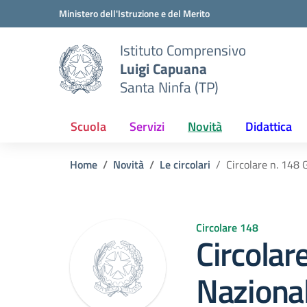
Vai ai contenuti
Vai al menu di navigazione
Vai al footer
Ministero dell'Istruzione e del Merito
Istituto Comprensivo
Luigi Capuana
Santa Ninfa (TP)
Scuola
Servizi
Novità
Didattica
Home
Novità
Le circolari
Circolare n. 148 G
Circolare 148
Circolar
Nazional