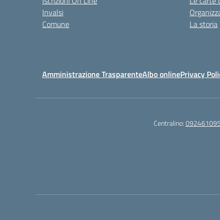
Iscrizioni On Line
Le carte 
Invalsi
Organizz
Comune
La storia
Amministrazione Trasparente
Albo online
Privacy Poli
Centralino:
09246109