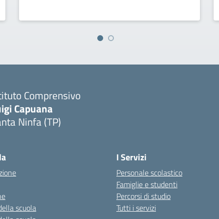
tituto Comprensivo
uigi Capuana
nta Ninfa (TP)
Visita la pagina iniziale della scuola
la
I Servizi
zione
Personale scolastico
Famiglie e studenti
ne
Percorsi di studio
della scuola
Tutti i servizi