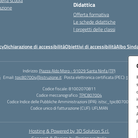
della scuola
Didattica
azione
Offerta formativa
Le schede didattiche
I progetti delle classi
cy
Dichiarazione di accessibilità
Obiettivi di accessibilità
Albo Sind
Indirizzo:
Piazza Aldo Moro - 91029 Santa Ninfa (TP)
5
Email:
tpic807004@istruzione.it
Posta elettronica certificata (PEC):
tpic80
Codice fiscale: 81002070811
Codice meccanografico:
TPIC807004
Codice Indice delle Pubbliche Amministrazioni (IPA): istsc_tpic807004
Codice unico di fatturazione (CUF): UFLMAN
Hosting & Powered by 3D Solution S.r.l.