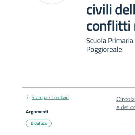
civili de
conflitt
Scuola Primaria 
Poggioreale
Stampa / Condividi
Circola
e dei c
Argomenti
Didattica