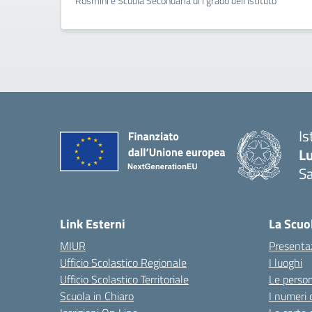
Rosmini e Scuola Secondaria di I grado dell’Istituto
Is
L
Sa
— 
Link Esterni
La Scuo
MIUR
Presenta
Ufficio Scolastico Regionale
I luoghi
Ufficio Scolastico Territoriale
Le perso
Scuola in Chiaro
I numeri 