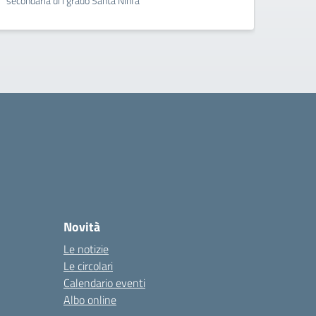
secondaria di I grado Santa Ninfa
e Pogg
Novità
Le notizie
Le circolari
Calendario eventi
Albo online