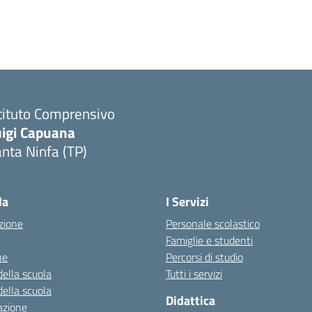
tituto Comprensivo
uigi Capuana
nta Ninfa (TP)
Visita la pagina iniziale della scuola
la
I Servizi
zione
Personale scolastico
Famiglie e studenti
ne
Percorsi di studio
della scuola
Tutti i servizi
della scuola
Didattica
azione