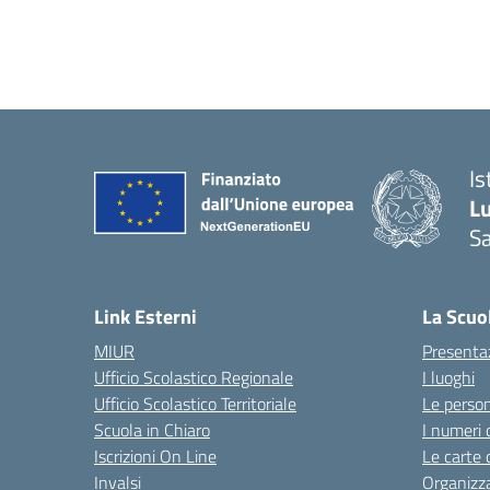
Is
L
Sa
— 
Link Esterni
La Scuo
MIUR
Presenta
Ufficio Scolastico Regionale
I luoghi
Ufficio Scolastico Territoriale
Le perso
Scuola in Chiaro
I numeri 
Iscrizioni On Line
Le carte 
Invalsi
Organizz