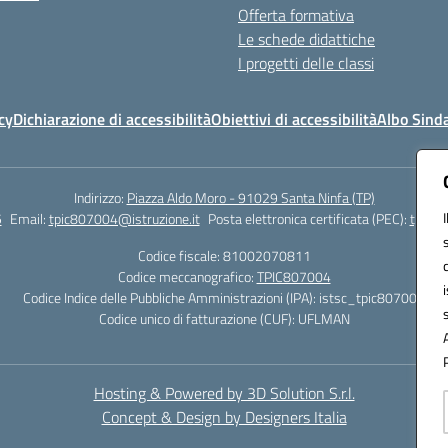
Offerta formativa
Le schede didattiche
I progetti delle classi
cy
Dichiarazione di accessibilità
Obiettivi di accessibilità
Albo Sind
Indirizzo:
Piazza Aldo Moro - 91029 Santa Ninfa (TP)
5
Email:
tpic807004@istruzione.it
Posta elettronica certificata (PEC):
tpic80
Codice fiscale: 81002070811
Codice meccanografico:
TPIC807004
Codice Indice delle Pubbliche Amministrazioni (IPA): istsc_tpic807004
Codice unico di fatturazione (CUF): UFLMAN
Hosting & Powered by 3D Solution S.r.l.
Concept & Design by Designers Italia