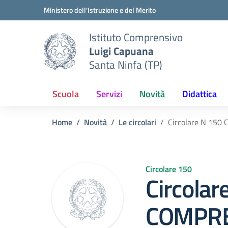
Vai ai contenuti
Vai al menu di navigazione
Vai al footer
Ministero dell'Istruzione e del Merito
Istituto Comprensivo
Luigi Capuana
Santa Ninfa (TP)
Scuola
Servizi
Novità
Didattica
Home
Novità
Le circolari
Circolare N 15
Circolare 150
Circolar
COMPRE