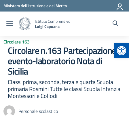
Vai ai contenuti
Vai al menu di navigazione
Vai al footer
Ministero dell'Istruzione e del Merito
Istituto Comprensivo
Luigi Capuana
Circolare 163
Apr
Circolare n.163 Partecipazione
evento-laboratorio Nota di
Sicilia
Classi prima, seconda, terza e quarta Scuola
primaria Rosmini Tutte le classi Scuola Infanzia
Montessori e Collodi
Personale scolastico