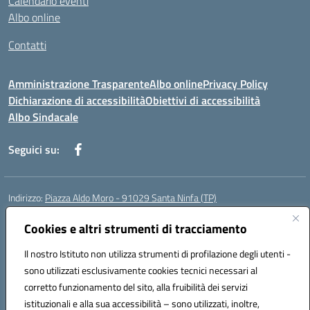
Calendario eventi
Albo online
Contatti
Amministrazione Trasparente
Albo online
Privacy Policy
Dichiarazione di accessibilità
Obiettivi di accessibilità
Albo Sindacale
Seguici su:
Indirizzo:
Piazza Aldo Moro - 91029 Santa Ninfa (TP)
Centralino:
092461095
Email:
tpic807004@istruzione.it
Posta elettronica certificata (PEC):
Cookies e altri strumenti di tracciamento
tpic807004@pec.istruzione.it
Codice fiscale: 81002070811
Il nostro Istituto non utilizza strumenti di profilazione degli utenti -
Codice meccanografico:
TPIC807004
sono utilizzati esclusivamente cookies tecnici necessari al
Codice Indice delle Pubbliche Amministrazioni (IPA): istsc_tpic807004
corretto funzionamento del sito, alla fruibilità dei servizi
Codice unico di fatturazione (CUF): UFLMAN
istituzionali e alla sua accessibilità – sono utilizzati, inoltre,