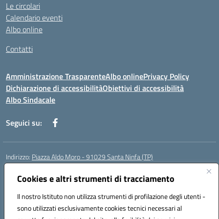
Le circolari
Calendario eventi
Albo online
Contatti
Amministrazione Trasparente
Albo online
Privacy Policy
Dichiarazione di accessibilità
Obiettivi di accessibilità
Albo Sindacale
Seguici su:
Indirizzo:
Piazza Aldo Moro - 91029 Santa Ninfa (TP)
Centralino:
092461095
Email:
tpic807004@istruzione.it
Posta elettronica certificata (PEC):
Cookies e altri strumenti di tracciamento
tpic807004@pec.istruzione.it
Codice fiscale: 81002070811
Il nostro Istituto non utilizza strumenti di profilazione degli utenti -
Codice meccanografico:
TPIC807004
sono utilizzati esclusivamente cookies tecnici necessari al
Codice Indice delle Pubbliche Amministrazioni (IPA): istsc_tpic807004