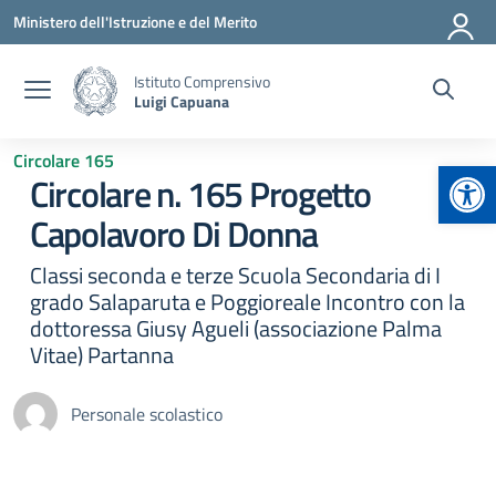
Vai ai contenuti
Vai al menu di navigazione
Vai al footer
Ministero dell'Istruzione e del Merito
Istituto Comprensivo
Luigi Capuana
Circolare 165
Apr
Circolare n. 165 Progetto
Capolavoro Di Donna
Classi seconda e terze Scuola Secondaria di I
grado Salaparuta e Poggioreale Incontro con la
dottoressa Giusy Agueli (associazione Palma
Vitae) Partanna
Personale scolastico