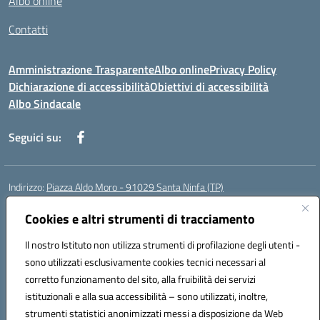
Albo online
Contatti
Amministrazione Trasparente
Albo online
Privacy Policy
Dichiarazione di accessibilità
Obiettivi di accessibilità
Albo Sindacale
Seguici su:
Indirizzo:
Piazza Aldo Moro - 91029 Santa Ninfa (TP)
Centralino:
092461095
Email:
tpic807004@istruzione.it
Posta elettronica certificata (PEC):
Cookies e altri strumenti di tracciamento
tpic807004@pec.istruzione.it
Codice fiscale: 81002070811
Il nostro Istituto non utilizza strumenti di profilazione degli utenti -
Codice meccanografico:
TPIC807004
sono utilizzati esclusivamente cookies tecnici necessari al
Codice Indice delle Pubbliche Amministrazioni (IPA): istsc_tpic807004
corretto funzionamento del sito, alla fruibilità dei servizi
Codice unico di fatturazione (CUF): UFLMAN
istituzionali e alla sua accessibilità – sono utilizzati, inoltre,
strumenti statistici anonimizzati messi a disposizione da Web