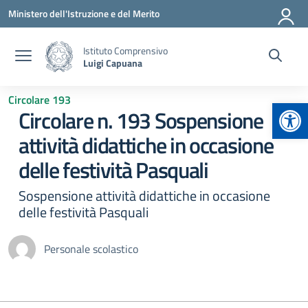
Vai ai contenuti
Vai al menu di navigazione
Vai al footer
Ministero dell'Istruzione e del Merito
Istituto Comprensivo
Luigi Capuana
Circolare 193
Apr
Circolare n. 193 Sospensione
attività didattiche in occasione
delle festività Pasquali
Sospensione attività didattiche in occasione
delle festività Pasquali
Personale scolastico