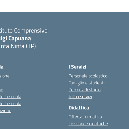
tituto Comprensivo
uigi Capuana
nta Ninfa (TP)
Visita la pagina iniziale della scuola
la
I Servizi
zione
Personale scolastico
Famiglie e studenti
ne
Percorsi di studio
della scuola
Tutti i servizi
della scuola
Didattica
azione
Offerta formativa
Le schede didattiche