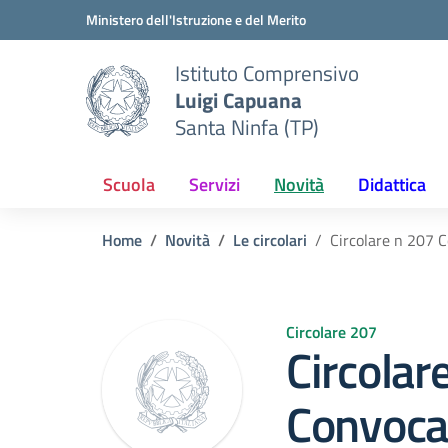
Vai ai contenuti
Vai al menu di navigazione
Vai al footer
Ministero dell'Istruzione e del Merito
Istituto Comprensivo
Luigi Capuana
Santa Ninfa (TP)
Scuola
Servizi
Novità
Didattica
Home
Novità
Le circolari
Circolare n 207 C
Circolare 207
Circolar
Convocaz