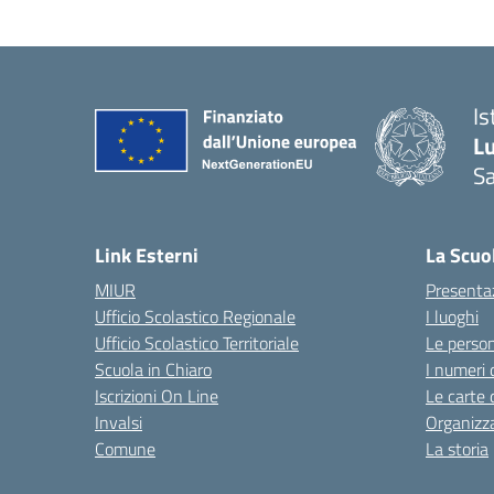
Is
L
Sa
— 
Link Esterni
La Scuo
MIUR
Presenta
Ufficio Scolastico Regionale
I luoghi
Ufficio Scolastico Territoriale
Le perso
Scuola in Chiaro
I numeri 
Iscrizioni On Line
Le carte 
Invalsi
Organizz
Comune
La storia