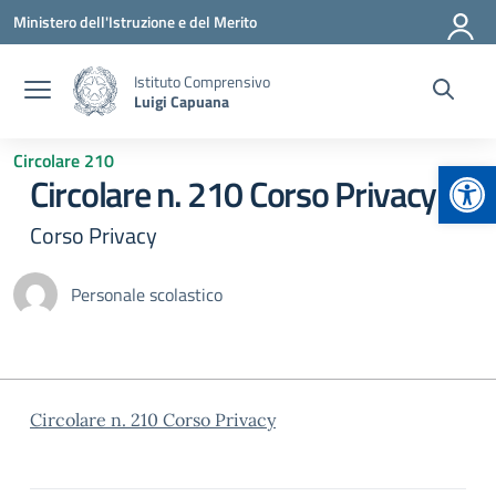
Vai ai contenuti
Vai al menu di navigazione
Vai al footer
Ministero dell'Istruzione e del Merito
Istituto Comprensivo
Luigi Capuana
Circolare 210
Apr
Circolare n. 210 Corso Privacy
Corso Privacy
Personale scolastico
Circolare n. 210 Corso Privacy