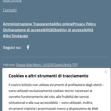
Albo online
Contatti
Amministrazione Trasparente
Albo online
Privacy Policy
Dichiarazione di accessibilità
Obiettivi di accessibilità
Albo Sindacale
Seguici su:
Indirizzo:
Piazza Aldo Moro - 91029 Santa Ninfa (TP)
Centralino:
092461095
Email:
tpic807004@istruzione.it
Posta elettronica certificata (PEC):
Cookies e altri strumenti di tracciamento
tpic807004@pec.istruzione.it
Codice fiscale: 81002070811
Il nostro Istituto non utilizza strumenti di profilazione degli utenti -
Codice meccanografico:
TPIC807004
sono utilizzati esclusivamente cookies tecnici necessari al
Codice Indice delle Pubbliche Amministrazioni (IPA): istsc_tpic807004
corretto funzionamento del sito, alla fruibilità dei servizi
Codice unico di fatturazione (CUF): UFLMAN
istituzionali e alla sua accessibilità – sono utilizzati, inoltre,
strumenti statistici anonimizzati messi a disposizione da Web