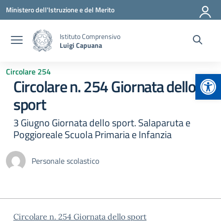
Vai ai contenuti
Vai al menu di navigazione
Vai al footer
Ministero dell'Istruzione e del Merito
Istituto Comprensivo
Luigi Capuana
Circolare 254
Apr
Circolare n. 254 Giornata dello
sport
3 Giugno Giornata dello sport. Salaparuta e
Poggioreale Scuola Primaria e Infanzia
Personale scolastico
Circolare n. 254 Giornata dello sport