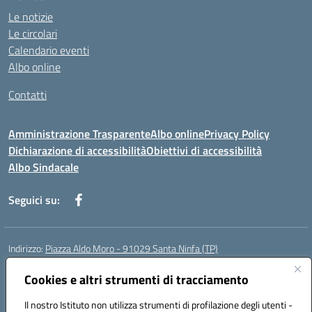
Le notizie
Le circolari
Calendario eventi
Albo online
Contatti
Amministrazione Trasparente
Albo online
Privacy Policy
Dichiarazione di accessibilità
Obiettivi di accessibilità
Albo Sindacale
Seguici su:
Indirizzo:
Piazza Aldo Moro - 91029 Santa Ninfa (TP)
Centralino:
092461095
Email:
tpic807004@istruzione.it
Posta elettronica certificata (PEC):
Cookies e altri strumenti di tracciamento
tpic807004@pec.istruzione.it
Codice fiscale: 81002070811
Il nostro Istituto non utilizza strumenti di profilazione degli utenti -