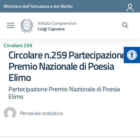
Vai ai contenuti
Vai al menu di navigazione
Vai al footer
Ministero dell'Istruzione e del Merito
Istituto Comprensivo
Luigi Capuana
Circolare 259
Apr
Circolare n.259 Partecipazione
Premio Nazionale di Poesia
Elimo
Partecipazione Premio Nazionale di Poesia
Elimo
Personale scolastico