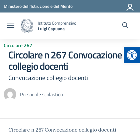
Vai ai contenuti
Vai al menu di navigazione
Vai al footer
Ministero dell'Istruzione e del Merito
Istituto Comprensivo
Luigi Capuana
Circolare 267
Apr
Circolare n 267 Convocazione
collegio docenti
Convocazione collegio docenti
Personale scolastico
Circolare n 267 Convocazione collegio docenti