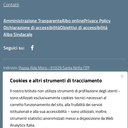
Contatti
Amministrazione Trasparente
Albo online
Privacy Policy
Dichiarazione di accessibilità
Obiettivi di accessibilità
Albo Sindacale
Seguici su:
Indirizzo:
Piazza Aldo Moro - 91029 Santa Ninfa (TP)
Centralino:
092461095
Email:
tpic807004@istruzione.it
Posta elettronica certificata (PEC):
Cookies e altri strumenti di tracciamento
tpic807004@pec.istruzione.it
Codice fiscale: 81002070811
Il nostro Istituto non utilizza strumenti di profilazione degli utenti -
Codice meccanografico:
TPIC807004
sono utilizzati esclusivamente cookies tecnici necessari al
Codice Indice delle Pubbliche Amministrazioni (IPA): istsc_tpic807004
corretto funzionamento del sito, alla fruibilità dei servizi
Codice unico di fatturazione (CUF): UFLMAN
istituzionali e alla sua accessibilità – sono utilizzati, inoltre,
strumenti statistici anonimizzati messi a disposizione da Web
Analytics Italia.