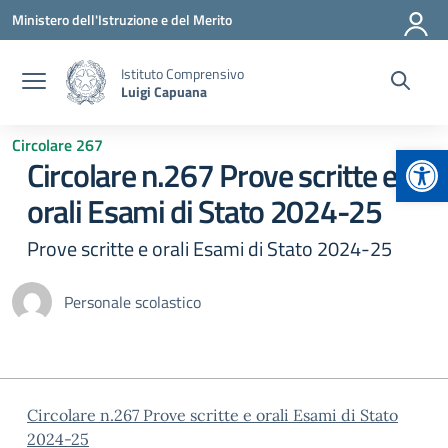
Vai ai contenuti
Vai al menu di navigazione
Vai al footer
Ministero dell'Istruzione e del Merito
Istituto Comprensivo
Luigi Capuana
Circolare 267
Apr
Circolare n.267 Prove scritte e
orali Esami di Stato 2024-25
Prove scritte e orali Esami di Stato 2024-25
Personale scolastico
Circolare n.267 Prove scritte e orali Esami di Stato
2024-25