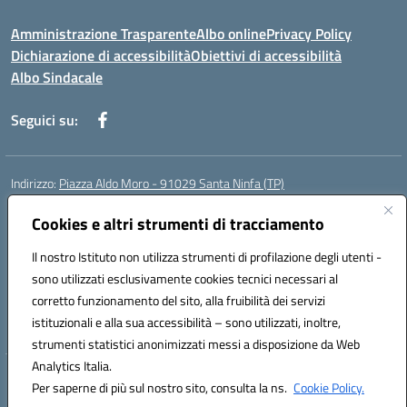
Amministrazione Trasparente
Albo online
Privacy Policy
Dichiarazione di accessibilità
Obiettivi di accessibilità
Albo Sindacale
Seguici su:
Indirizzo:
Piazza Aldo Moro - 91029 Santa Ninfa (TP)
Centralino:
092461095
Email:
tpic807004@istruzione.it
Posta elettronica certificata (PEC):
Cookies e altri strumenti di tracciamento
tpic807004@pec.istruzione.it
Codice fiscale: 81002070811
Il nostro Istituto non utilizza strumenti di profilazione degli utenti -
Codice meccanografico:
TPIC807004
sono utilizzati esclusivamente cookies tecnici necessari al
Codice Indice delle Pubbliche Amministrazioni (IPA): istsc_tpic807004
corretto funzionamento del sito, alla fruibilità dei servizi
Codice unico di fatturazione (CUF): UFLMAN
istituzionali e alla sua accessibilità – sono utilizzati, inoltre,
strumenti statistici anonimizzati messi a disposizione da Web
Analytics Italia.
Hosting & Powered by 3D Solution S.r.l.
Per saperne di più sul nostro sito, consulta la ns.
Cookie Policy.
Concept & Design by Designers Italia