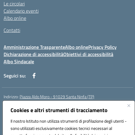
Le circolari
Calendario eventi
Albo online
Contatti
Amministrazione Trasparente
Albo online
Privacy Policy
Dichiarazione di accessibilità
Obiettivi di accessibilità
Albo Sindacale
Seguici su:
Indirizzo:
Piazza Aldo Moro - 91029 Santa Ninfa (TP)
Centralino:
092461095
Email:
tpic807004@istruzione.it
Posta elettronica certificata (PEC):
Cookies e altri strumenti di tracciamento
tpic807004@pec.istruzione.it
Codice fiscale: 81002070811
Il nostro Istituto non utilizza strumenti di profilazione degli utenti -
Codice meccanografico:
TPIC807004
sono utilizzati esclusivamente cookies tecnici necessari al
Codice Indice delle Pubbliche Amministrazioni (IPA): istsc_tpic807004