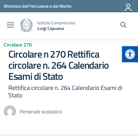
Vai ai contenuti
Vai al menu di navigazione
Vai al footer
Ministero dell'Istruzione e del Merito
Istituto Comprensivo
Luigi Capuana
Circolare 270
Apr
Circolare n 270 Rettifica
circolare n. 264 Calendario
Esami di Stato
Rettifica circolare n. 264 Calendario Esami di
Stato
Personale scolastico