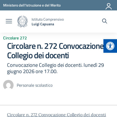
Vai ai contenuti
Vai al menu di navigazione
Vai al footer
Ministero dell'Istruzione e del Merito
Istituto Comprensivo
Luigi Capuana
Circolare 272
Apr
Circolare n. 272 Convocazione
Collegio dei docenti
Convocazione Collegio dei docenti. lunedì 29
giugno 2026 ore 17.00.
Personale scolastico
Circolare n. 272 Convocazione Collegio dei docenti