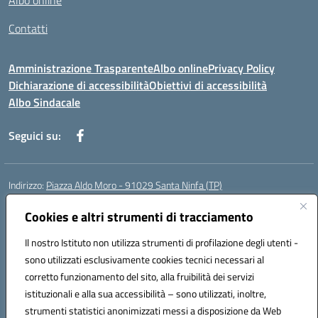
Albo online
Contatti
Amministrazione Trasparente
Albo online
Privacy Policy
Dichiarazione di accessibilità
Obiettivi di accessibilità
Albo Sindacale
Seguici su:
Indirizzo:
Piazza Aldo Moro - 91029 Santa Ninfa (TP)
Centralino:
092461095
Email:
tpic807004@istruzione.it
Posta elettronica certificata (PEC):
Cookies e altri strumenti di tracciamento
tpic807004@pec.istruzione.it
Codice fiscale: 81002070811
Il nostro Istituto non utilizza strumenti di profilazione degli utenti -
Codice meccanografico:
TPIC807004
sono utilizzati esclusivamente cookies tecnici necessari al
Codice Indice delle Pubbliche Amministrazioni (IPA): istsc_tpic807004
corretto funzionamento del sito, alla fruibilità dei servizi
Codice unico di fatturazione (CUF): UFLMAN
istituzionali e alla sua accessibilità – sono utilizzati, inoltre,
strumenti statistici anonimizzati messi a disposizione da Web