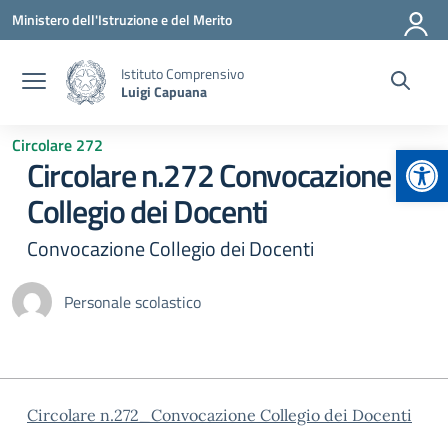
Vai ai contenuti
Vai al menu di navigazione
Vai al footer
Ministero dell'Istruzione e del Merito
Istituto Comprensivo
Luigi Capuana
Circolare 272
Apr
Circolare n.272 Convocazione
Collegio dei Docenti
Convocazione Collegio dei Docenti
Personale scolastico
Circolare n.272_Convocazione Collegio dei Docenti