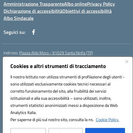
Amministrazione Trasparente
Albo online
Privacy Policy
Dichiarazione di accessibilità
Obiettivi di accessibilità
Albo Sindacale
Seguici su:
Indirizzo:
Piazza Aldo Moro - 91029 Santa Ninfa (TP)
Centralino:
092461095
Email:
tpic807004@istruzione.it
Posta elettronica certificata (PEC):
Cookies e altri strumenti di tracciamento
tpic807004@pec.istruzione.it
Codice fiscale: 81002070811
Il nostro Istituto non utilizza strumenti di profilazione degli utenti -
Codice meccanografico:
TPIC807004
sono utilizzati esclusivamente cookies tecnici necessari al
Codice Indice delle Pubbliche Amministrazioni (IPA): istsc_tpic807004
corretto funzionamento del sito, alla fruibilità dei servizi
Codice unico di fatturazione (CUF): UFLMAN
istituzionali e alla sua accessibilità – sono utilizzati, inoltre,
strumenti statistici anonimizzati messi a disposizione da Web
Analytics Italia.
Hosting & Powered by 3D Solution S.r.l.
Per saperne di più sul nostro sito, consulta la ns.
Cookie Policy.
Concept & Design by Designers Italia