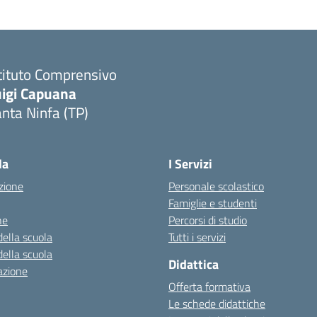
tituto Comprensivo
uigi Capuana
nta Ninfa (TP)
Visita la pagina iniziale della scuola
la
I Servizi
zione
Personale scolastico
Famiglie e studenti
ne
Percorsi di studio
della scuola
Tutti i servizi
della scuola
Didattica
azione
Offerta formativa
Le schede didattiche