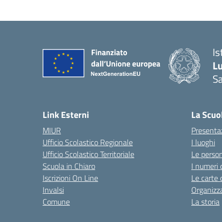
Is
L
Sa
— 
Link Esterni
La Scuo
MIUR
Presenta
Ufficio Scolastico Regionale
I luoghi
Ufficio Scolastico Territoriale
Le perso
Scuola in Chiaro
I numeri 
Iscrizioni On Line
Le carte 
Invalsi
Organizz
Comune
La storia