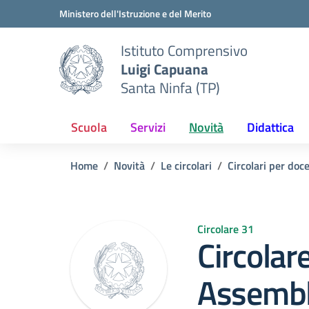
Vai ai contenuti
Vai al menu di navigazione
Vai al footer
Ministero dell'Istruzione e del Merito
Istituto Comprensivo
Luigi Capuana
Santa Ninfa (TP)
Scuola
Servizi
Novità
Didattica
Home
Novità
Le circolari
Circolari per doc
Circolare 31
Circolar
Assembl