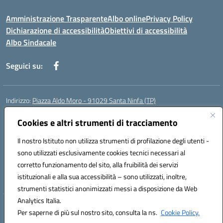
Amministrazione Trasparente
Albo online
Privacy Policy
Dichiarazione di accessibilità
Obiettivi di accessibilità
Albo Sindacale
Seguici su:
Indirizzo:
Piazza Aldo Moro - 91029 Santa Ninfa (TP)
Centralino:
092461095
Email:
tpic807004@istruzione.it
Posta elettronica certificata (PEC):
Cookies e altri strumenti di tracciamento
tpic807004@pec.istruzione.it
Codice fiscale: 81002070811
Il nostro Istituto non utilizza strumenti di profilazione degli utenti -
Codice meccanografico:
TPIC807004
sono utilizzati esclusivamente cookies tecnici necessari al
Codice Indice delle Pubbliche Amministrazioni (IPA): istsc_tpic807004
corretto funzionamento del sito, alla fruibilità dei servizi
Codice unico di fatturazione (CUF): UFLMAN
istituzionali e alla sua accessibilità – sono utilizzati, inoltre,
strumenti statistici anonimizzati messi a disposizione da Web
Analytics Italia.
Hosting & Powered by 3D Solution S.r.l.
Per saperne di più sul nostro sito, consulta la ns.
Cookie Policy.
Concept & Design by Designers Italia