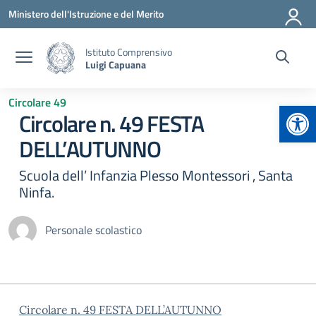
Vai ai contenuti
Vai al menu di navigazione
Vai al footer
Ministero dell'Istruzione e del Merito
Istituto Comprensivo
Luigi Capuana
Circolare 49
Apr
Circolare n. 49 FESTA
DELL’AUTUNNO
Scuola dell’ Infanzia Plesso Montessori , Santa
Ninfa.
Personale scolastico
Circolare n. 49 FESTA DELL’AUTUNNO