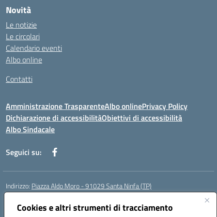
Novità
Le notizie
Le circolari
Calendario eventi
Albo online
Contatti
Amministrazione Trasparente
Albo online
Privacy Policy
Dichiarazione di accessibilità
Obiettivi di accessibilità
Albo Sindacale
Seguici su:
Indirizzo:
Piazza Aldo Moro - 91029 Santa Ninfa (TP)
Centralino:
092461095
Email:
tpic807004@istruzione.it
Posta elettronica certificata (PEC):
Cookies e altri strumenti di tracciamento
tpic807004@pec.istruzione.it