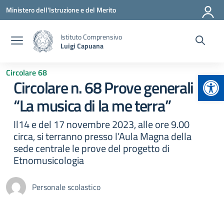
Vai ai contenuti
Vai al menu di navigazione
Vai al footer
Ministero dell'Istruzione e del Merito
Istituto Comprensivo
Luigi Capuana
Circolare 68
Apr
Circolare n. 68 Prove generali
“La musica di la me terra”
Il14 e del 17 novembre 2023, alle ore 9.00
circa, si terranno presso l’Aula Magna della
sede centrale le prove del progetto di
Etnomusicologia
Personale scolastico