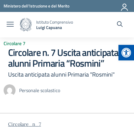
Vai ai contenuti
Vai al menu di navigazione
Vai al footer
Ministero dell'Istruzione e del Merito
Istituto Comprensivo
Luigi Capuana
Circolare 7
Apr
Circolare n. 7 Uscita anticipata
alunni Primaria “Rosmini”
Uscita anticipata alunni Primaria "Rosmini"
Personale scolastico
Circolare_n_7