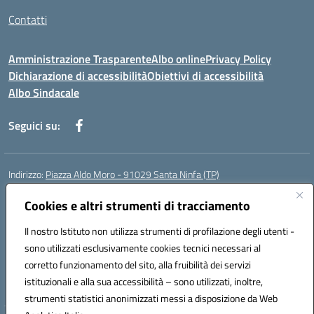
Contatti
Amministrazione Trasparente
Albo online
Privacy Policy
Dichiarazione di accessibilità
Obiettivi di accessibilità
Albo Sindacale
Seguici su:
Indirizzo:
Piazza Aldo Moro - 91029 Santa Ninfa (TP)
Centralino:
092461095
Email:
tpic807004@istruzione.it
Posta elettronica certificata (PEC):
Cookies e altri strumenti di tracciamento
tpic807004@pec.istruzione.it
Codice fiscale: 81002070811
Il nostro Istituto non utilizza strumenti di profilazione degli utenti -
Codice meccanografico:
TPIC807004
sono utilizzati esclusivamente cookies tecnici necessari al
Codice Indice delle Pubbliche Amministrazioni (IPA): istsc_tpic807004
corretto funzionamento del sito, alla fruibilità dei servizi
Codice unico di fatturazione (CUF): UFLMAN
istituzionali e alla sua accessibilità – sono utilizzati, inoltre,
strumenti statistici anonimizzati messi a disposizione da Web