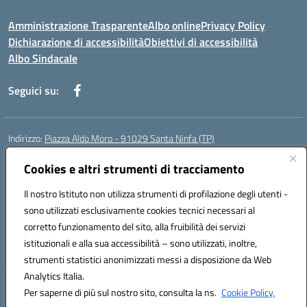
Amministrazione Trasparente
Albo online
Privacy Policy
Dichiarazione di accessibilità
Obiettivi di accessibilità
Albo Sindacale
Seguici su:
Indirizzo:
Piazza Aldo Moro - 91029 Santa Ninfa (TP)
Centralino:
092461095
Email:
tpic807004@istruzione.it
Posta elettronica certificata (PEC):
Cookies e altri strumenti di tracciamento
tpic807004@pec.istruzione.it
Codice fiscale: 81002070811
Il nostro Istituto non utilizza strumenti di profilazione degli utenti -
Codice meccanografico:
TPIC807004
sono utilizzati esclusivamente cookies tecnici necessari al
Codice Indice delle Pubbliche Amministrazioni (IPA): istsc_tpic807004
corretto funzionamento del sito, alla fruibilità dei servizi
Codice unico di fatturazione (CUF): UFLMAN
istituzionali e alla sua accessibilità – sono utilizzati, inoltre,
strumenti statistici anonimizzati messi a disposizione da Web
Analytics Italia.
Hosting & Powered by 3D Solution S.r.l.
Per saperne di più sul nostro sito, consulta la ns.
Cookie Policy.
Concept & Design by Designers Italia