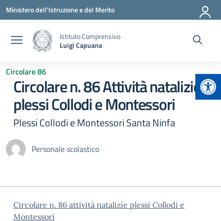
Vai ai contenuti
Vai al menu di navigazione
Vai al footer
Ministero dell'Istruzione e del Merito
Istituto Comprensivo
Luigi Capuana
Circolare 86
Apr
Circolare n. 86 Attività natalizie
plessi Collodi e Montessori
Plessi Collodi e Montessori Santa Ninfa
Personale scolastico
Circolare n. 86 attività natalizie plessi Collodi e
Montessori