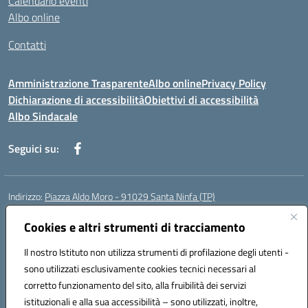
Calendario eventi
Albo online
Contatti
Amministrazione Trasparente
Albo online
Privacy Policy
Dichiarazione di accessibilità
Obiettivi di accessibilità
Albo Sindacale
Seguici su:
Indirizzo:
Piazza Aldo Moro - 91029 Santa Ninfa (TP)
Centralino:
092461095
Email:
tpic807004@istruzione.it
Posta elettronica certificata (PEC):
Cookies e altri strumenti di tracciamento
tpic807004@pec.istruzione.it
Codice fiscale: 81002070811
Il nostro Istituto non utilizza strumenti di profilazione degli utenti -
Codice meccanografico:
TPIC807004
sono utilizzati esclusivamente cookies tecnici necessari al
Codice Indice delle Pubbliche Amministrazioni (IPA): istsc_tpic807004
corretto funzionamento del sito, alla fruibilità dei servizi
Codice unico di fatturazione (CUF): UFLMAN
istituzionali e alla sua accessibilità – sono utilizzati, inoltre,