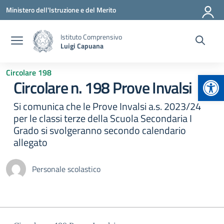
Vai ai contenuti
Vai al menu di navigazione
Vai al footer
Ministero dell'Istruzione e del Merito
Istituto Comprensivo
Luigi Capuana
Circolare 198
Apr
Circolare n. 198 Prove Invalsi
Si comunica che le Prove Invalsi a.s. 2023/24
per le classi terze della Scuola Secondaria I
Grado si svolgeranno secondo calendario
allegato
Personale scolastico