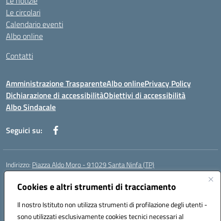
Le notizie
Le circolari
Calendario eventi
Albo online
Contatti
Amministrazione Trasparente
Albo online
Privacy Policy
Dichiarazione di accessibilità
Obiettivi di accessibilità
Albo Sindacale
Seguici su:
Indirizzo:
Piazza Aldo Moro - 91029 Santa Ninfa (TP)
Centralino:
092461095
Email:
tpic807004@istruzione.it
Posta elettronica certificata (PEC):
Cookies e altri strumenti di tracciamento
tpic807004@pec.istruzione.it
Codice fiscale: 81002070811
Il nostro Istituto non utilizza strumenti di profilazione degli utenti -
Codice meccanografico:
TPIC807004
sono utilizzati esclusivamente cookies tecnici necessari al