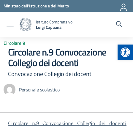
Vai ai contenuti
Vai al menu di navigazione
Vai al footer
Ministero dell'Istruzione e del Merito
Istituto Comprensivo
Luigi Capuana
Circolare 9
Apr
Circolare n.9 Convocazione
Collegio dei docenti
Convocazione Collegio dei docenti
Personale scolastico
Circolare_n.9_Convocazione_Collegio_dei_docenti