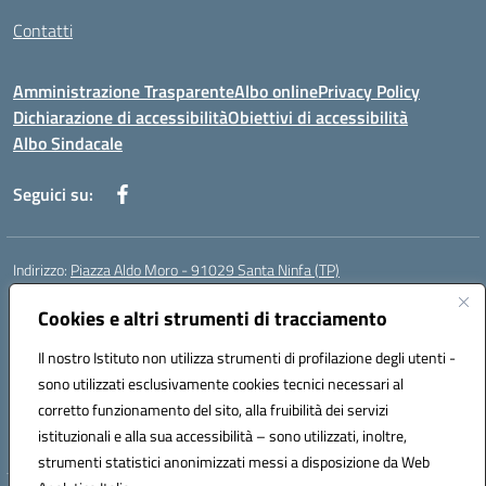
Contatti
Amministrazione Trasparente
Albo online
Privacy Policy
Dichiarazione di accessibilità
Obiettivi di accessibilità
Albo Sindacale
Seguici su:
Indirizzo:
Piazza Aldo Moro - 91029 Santa Ninfa (TP)
Centralino:
092461095
Email:
tpic807004@istruzione.it
Posta elettronica certificata (PEC):
Cookies e altri strumenti di tracciamento
tpic807004@pec.istruzione.it
Codice fiscale: 81002070811
Il nostro Istituto non utilizza strumenti di profilazione degli utenti -
Codice meccanografico:
TPIC807004
sono utilizzati esclusivamente cookies tecnici necessari al
Codice Indice delle Pubbliche Amministrazioni (IPA): istsc_tpic807004
corretto funzionamento del sito, alla fruibilità dei servizi
Codice unico di fatturazione (CUF): UFLMAN
istituzionali e alla sua accessibilità – sono utilizzati, inoltre,
strumenti statistici anonimizzati messi a disposizione da Web