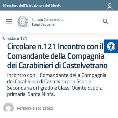
Vai ai contenuti
Vai al menu di navigazione
Vai al footer
Ministero dell'Istruzione e del Merito
Istituto Comprensivo
Luigi Capuana
Circolare 121
Apr
Circolare n.121 Incontro con il
Comandante della Compagnia
dei Carabinieri di Castelvetrano
Incontro con il Comandante della Compagnia
dei Carabinieri di Castelvetrano Scuola
Secondaria di I grado e Classi Quinte Scuola
primaria. Santa Ninfa.
Personale scolastico