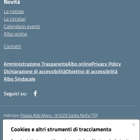
Novità
Le notizie
Le circolari
Calendario eventi
Albo online
Contatti
Amministrazione Trasparente
Albo online
Privacy Policy
Dichiarazione di accessibilità
Obiettivi di accessibilità
Albo Sindacale
Seguici su:
Indirizzo:
Piazza Aldo Moro - 91029 Santa Ninfa (TP)
Centralino:
092461095
Email:
tpic807004@istruzione.it
Posta elettronica certificata (PEC):
Cookies e altri strumenti di tracciamento
tpic807004@pec.istruzione.it
Codice fiscale: 81002070811