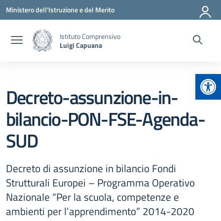
Vai ai contenuti
Vai al menu di navigazione
Vai al footer
Ministero dell'Istruzione e del Merito
Istituto Comprensivo
Luigi Capuana
Apr
Decreto-assunzione-in-
bilancio-PON-FSE-Agenda-
SUD
Decreto di assunzione in bilancio Fondi
Strutturali Europei – Programma Operativo
Nazionale “Per la scuola, competenze e
ambienti per l’apprendimento” 2014-2020