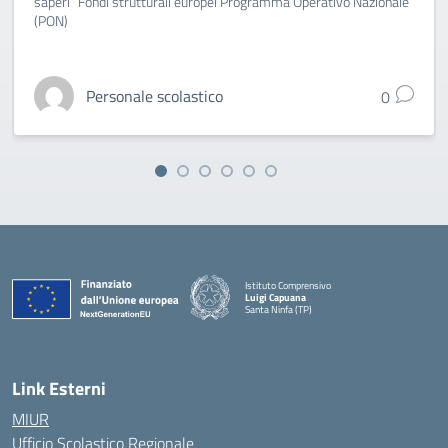
saperi” Fondi strutturali europei Programma Operativo Nazionale
(PON)
Personale scolastico
0
Istituto Comprensivo
Luigi Capuana
Santa Ninfa (TP)
— Visita la pagina iniziale della scuola
Link Esterni
MIUR
Ufficio Scolastico Regionale