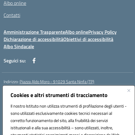
Albo online
Contatti
Amministrazione Trasparente
Albo online
Privacy Policy
Dichiarazione di accessibilità
Obiettivi di accessibilità
Albo Sindacale
Seguici su:
Indirizzo:
Piazza Aldo Moro - 91029 Santa Ninfa (TP)
Centralino:
092461095
Email:
tpic807004@istruzione.it
Posta elettronica certificata (PEC):
Cookies e altri strumenti di tracciamento
tpic807004@pec.istruzione.it
Codice fiscale: 81002070811
Il nostro Istituto non utilizza strumenti di profilazione degli utenti -
Codice meccanografico:
TPIC807004
sono utilizzati esclusivamente cookies tecnici necessari al
Codice Indice delle Pubbliche Amministrazioni (IPA): istsc_tpic807004
corretto funzionamento del sito, alla fruibilità dei servizi
Codice unico di fatturazione (CUF): UFLMAN
istituzionali e alla sua accessibilità – sono utilizzati, inoltre,
strumenti statistici anonimizzati messi a disposizione da Web