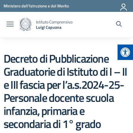
Vai ai contenuti
Vai al menu di navigazione
Vai al footer
Ministero dell'Istruzione e del Merito
Istituto Comprensivo
Luigi Capuana
Apr
Decreto di Pubblicazione
Graduatorie di Istituto di I – II
e III fascia per l’a.s.2024-25-
Personale docente scuola
infanzia, primaria e
secondaria di 1° grado