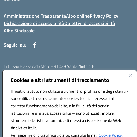
Amministrazione Trasparente
Albo online
Privacy Policy
Dichiarazione di accessibilità
Obiettivi di accessibilità
Albo Sindacale
Seguici su:
Indirizzo:
Piazza Aldo Moro - 91029 Santa Ninfa (TP)
Centralino:
092461095
Email:
tpic807004@istruzione.it
Posta elettronica certificata (PEC):
Cookies e altri strumenti di tracciamento
tpic807004@pec.istruzione.it
Codice fiscale: 81002070811
Il nostro Istituto non utilizza strumenti di profilazione degli utenti -
Codice meccanografico:
TPIC807004
sono utilizzati esclusivamente cookies tecnici necessari al
Codice Indice delle Pubbliche Amministrazioni (IPA): istsc_tpic807004
corretto funzionamento del sito, alla fruibilità dei servizi
Codice unico di fatturazione (CUF): UFLMAN
istituzionali e alla sua accessibilità – sono utilizzati, inoltre,
strumenti statistici anonimizzati messi a disposizione da Web
Analytics Italia.
Hosting & Powered by 3D Solution S.r.l.
Per saperne di più sul nostro sito, consulta la ns.
Cookie Policy.