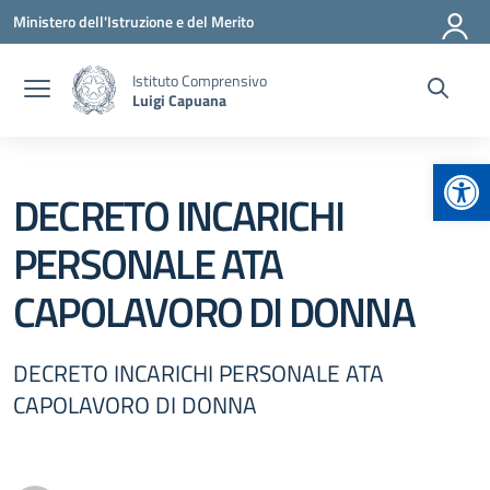
Vai ai contenuti
Vai al menu di navigazione
Vai al footer
Ministero dell'Istruzione e del Merito
Istituto Comprensivo
Luigi Capuana
Apr
DECRETO INCARICHI
PERSONALE ATA
CAPOLAVORO DI DONNA
DECRETO INCARICHI PERSONALE ATA
CAPOLAVORO DI DONNA